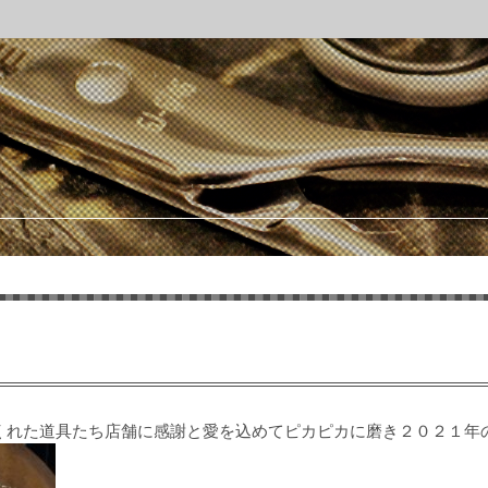
くれた道具たち店舗に感謝と愛を込めてピカピカに磨き２０２１年