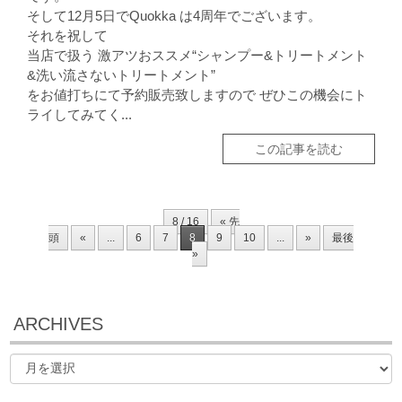
そして12月5日でQuokka は4周年でございます。
それを祝して
当店で扱う 激アツおススメ“シャンプー&トリートメント
&洗い流さないトリートメント”
をお値打ちにて予約販売致しますので ぜひこの機会にト
ライしてみてく...
この記事を読む
8 / 16
« 先
頭
«
...
6
7
8
9
10
...
»
最後
»
ARCHIVES